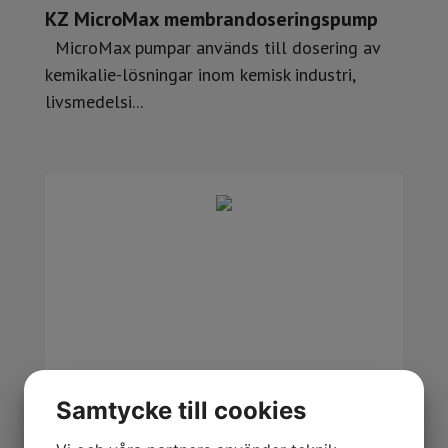
KZ MicroMax membrandoseringspump
MicroMax pumpar används till dosering av
kemikalie-lösningar inom kemisk industri,
livsmedelsi...
Samtycke till cookies