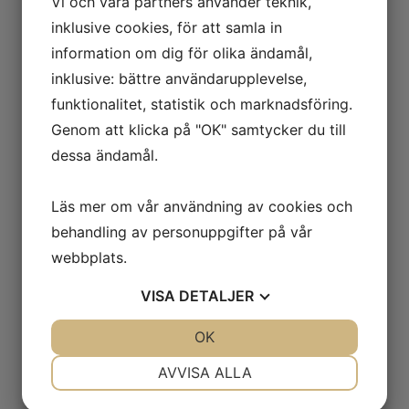
Vi och våra partners använder teknik,
KZ TU-tank
inklusive cookies, för att samla in
Tryckutjämningstank 42 liter används för att
information om dig för olika ändamål,
utjämna tryck i tillflödet var helst det kan
inklusive: bättre användarupplevelse,
behövas.
funktionalitet, statistik och marknadsföring.
Genom att klicka på "OK" samtycker du till
dessa ändamål.
Läs mer om vår användning av cookies och
behandling av personuppgifter på vår
webbplats.
VISA
DETALJER
JA
NEJ
OK
JA
NEJ
NÖDVÄNDIG
INSTÄLLNINGAR
AVVISA ALLA
JA
NEJ
JA
NEJ