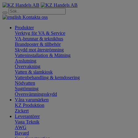
Kontakta oss
Produkter
Verktyg för VA & Service
VA-brunnar & teknikhus
Brandposter & tillbehör
Skydd mot återströmning
Vatteninstallation & Mätning
Anslutning
Övervakning
Vatten & slamkiosk
Vattenbehandling & kemdosering
Nödvatten
Sugtömning
Översvämningsskydd
Våra varumärken
KZ Produktion
Zickert
Leverantörer
Vaga Teknik
AWG
Bayard