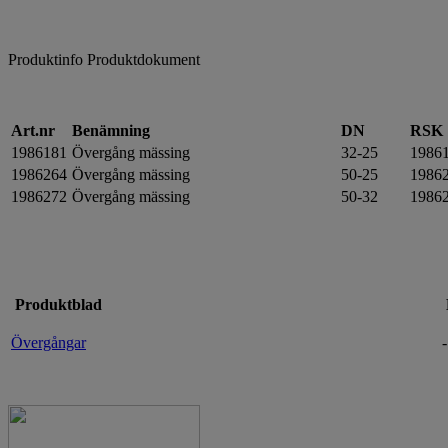
Produktinfo
Produktdokument
Art.nr
Benämning
DN
RSK
1986181
Övergång mässing
32-25
1986
1986264
Övergång mässing
50-25
1986
1986272
Övergång mässing
50-32
1986
Produktblad
Övergångar
-