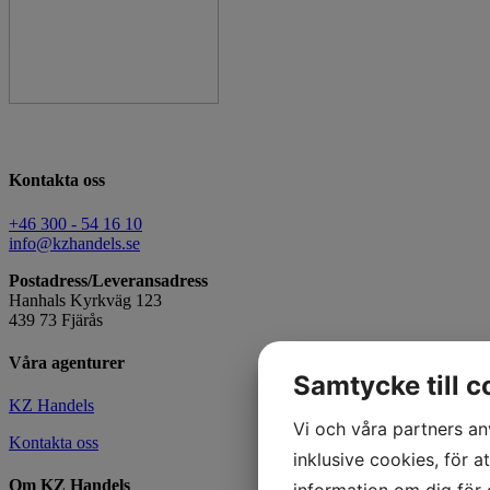
Kontakta oss
+46 300 - 54 16 10
info@kzhandels.se
Postadress/
Leveransadress
Hanhals Kyrkväg 123
439 73 Fjärås
Våra agenturer
Samtycke till c
KZ Handels
Vi och våra partners an
Kontakta oss
inklusive cookies, för a
Om KZ Handels
information om dig för 