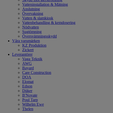
Vatteninstallation & Mätning
Anslutning
Övervakning
Vatten & slamkiosk
Vattenbehandling & kemdosering
Nödvatten
Sugtömning
Översvämningsskydd
Våra varumärken
KZ Produktion
Zickert
Leverantörer
Vaga Teknik
AWG
Bayard
Care Construction
DOA
Elomat
Edson
Düker
B'Novate
Poul Tarp
Wilhelm Ewe
Thelen