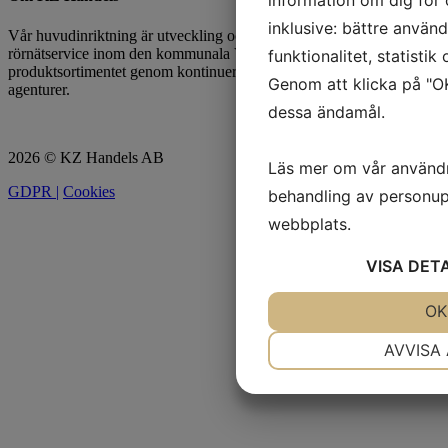
inklusive: bättre använ
Vår huvudinriktning är utveckling och försäljning av produkter för
rörnätservice inom den kommunala VA-sidan. Vi utökar och förnyar
funktionalitet, statisti
produktsortimentet genom kontinuerlig produktutveckling och nya
Genom att klicka på "OK
agenturer.
dessa ändamål.
2026 © KZ Handels AB
Läs mer om vår använd
GDPR |
Cookies
behandling av personup
webbplats.
VISA
DET
JA
NEJ
OK
NÖDVÄNDIG
AVVISA
JA
NEJ
MARKNADSFÖRING