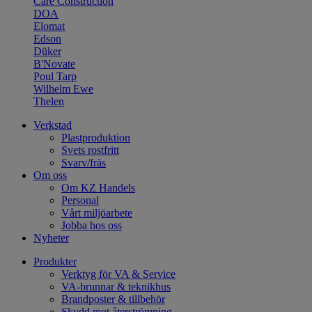
Care Construction
DOA
Elomat
Edson
Düker
B'Novate
Poul Tarp
Wilhelm Ewe
Thelen
Verkstad
Plastproduktion
Svets rostfritt
Svarv/fräs
Om oss
Om KZ Handels
Personal
Vårt miljöarbete
Jobba hos oss
Nyheter
Produkter
Verktyg för VA & Service
VA-brunnar & teknikhus
Brandposter & tillbehör
Skydd mot återströmning