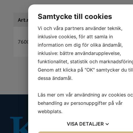
Samtycke till cookies
Art.nr
Benämning
RSK
Vi och våra partners använder teknik,
BactoSense
inklusive cookies, för att samla in
760001
automatisk
-
information om dig för olika ändamål,
flödescytometer
inklusive: bättre användarupplevelse,
funktionalitet, statistik och marknadsförin
Genom att klicka på "OK" samtycker du til
dessa ändamål.
Läs mer om vår användning av cookies o
behandling av personuppgifter på vår
webbplats.
VISA
DETALJER