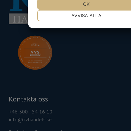
JA
NEJ
OK
JA
NEJ
NÖDVÄNDIG
INSTÄLLNINGAR
AVVISA ALLA
JA
NEJ
JA
NEJ
MARKNADSFÖRING
STATISTIK
Kontakta oss
+46 300 - 54 16 10
info@kzhandels.se