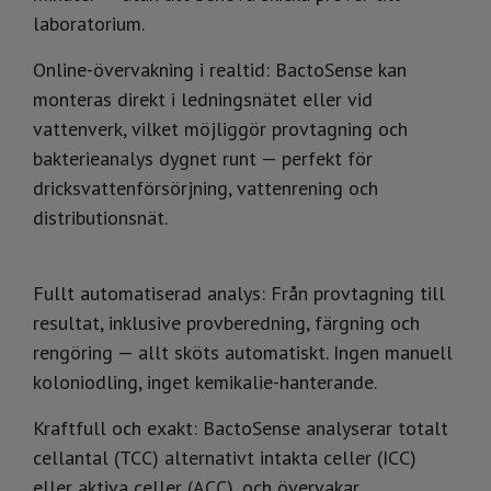
laboratorium.
Online-övervakning i realtid: BactoSense kan
monteras direkt i ledningsnätet eller vid
vattenverk, vilket möjliggör provtagning och
bakterieanalys dygnet runt — perfekt för
dricksvattenförsörjning, vattenrening och
distributionsnät.
Fullt automatiserad analys: Från provtagning till
resultat, inklusive provberedning, färgning och
rengöring — allt sköts automatiskt. Ingen manuell
koloniodling, inget kemikalie-hanterande.
Kraftfull och exakt: BactoSense analyserar totalt
cellantal (TCC) alternativt intakta celler (ICC)
eller aktiva celler (ACC), och övervakar