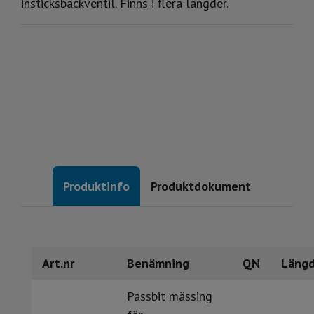
insticksbackventil. Finns i flera längder.
Produktinfo
Produktdokument
Art.nr
Benämning
QN
Läng
Passbit mässing