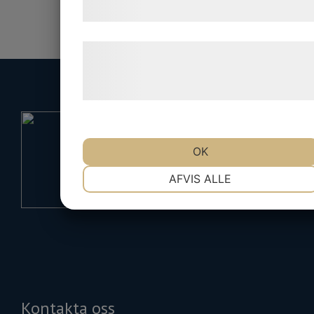
samtykke til disse formål.
Læs mere om vores brug af cookies og
behandling af persondata på vores
hjemmeside.
OK
NØDVENDIGE
PRÆFERENCER
AFVIS ALLE
MARKETING
STATISTIK
Kontakta oss