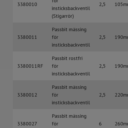
för
3380010
2,5
105m
insticksbackventil
(Stigarrör)
Passbit mässing
3380011
för
2,5
190m
insticksbackventil
Passbit rostfri
3380011RF
för
2,5
190m
insticksbackventil
Passbit mässing
3380012
för
2,5
220m
insticksbackventil
Passbit mässing
3380027
för
6
260m