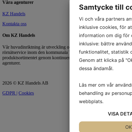
Våra agenturer
Samtycke till c
KZ Handels
Vi och våra partners an
Kontakta oss
inklusive cookies, för a
information om dig för 
Om KZ Handels
inklusive: bättre använ
Vår huvudinriktning är utveckling och försäljning av produkter för
funktionalitet, statisti
rörnätservice inom den kommunala VA-sidan. Vi utökar och förnyar
produktsortimentet genom kontinuerlig produktutveckling och nya
Genom att klicka på "OK
agenturer.
dessa ändamål.
2026 © KZ Handels AB
Läs mer om vår använd
behandling av personup
GDPR |
Cookies
webbplats.
VISA
DET
JA
NEJ
OK