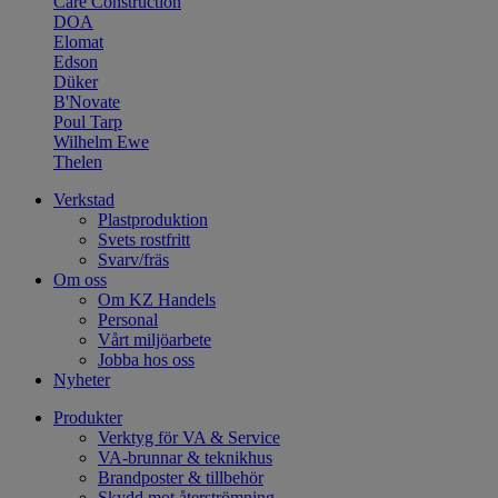
Care Construction
DOA
Elomat
Edson
Düker
B'Novate
Poul Tarp
Wilhelm Ewe
Thelen
Verkstad
Plastproduktion
Svets rostfritt
Svarv/fräs
Om oss
Om KZ Handels
Personal
Vårt miljöarbete
Jobba hos oss
Nyheter
Produkter
Verktyg för VA & Service
VA-brunnar & teknikhus
Brandposter & tillbehör
Skydd mot återströmning