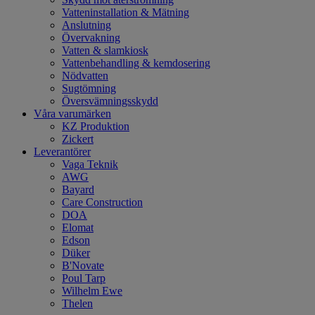
Vatteninstallation & Mätning
Anslutning
Övervakning
Vatten & slamkiosk
Vattenbehandling & kemdosering
Nödvatten
Sugtömning
Översvämningsskydd
Våra varumärken
KZ Produktion
Zickert
Leverantörer
Vaga Teknik
AWG
Bayard
Care Construction
DOA
Elomat
Edson
Düker
B'Novate
Poul Tarp
Wilhelm Ewe
Thelen