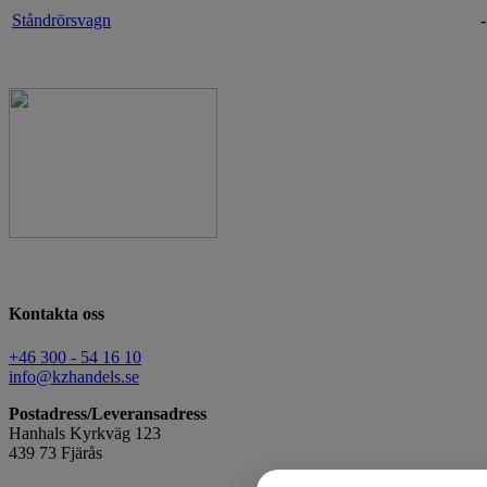
Ståndrörsvagn
-
Kontakta oss
+46 300 - 54 16 10
info@kzhandels.se
Postadress/
Leveransadress
Hanhals Kyrkväg 123
439 73 Fjärås