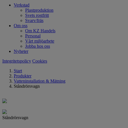
Verkstad
Plastproduktion
Svets rostfritt
Svarv/fräs
Om oss
Om KZ Handels
Personal
Vårt miljöarbete
Jobba hos oss
Nyheter
Integritetspolicy
Cookies
Start
Produkter
Vatteninstallation & Mätning
Ståndrörsvagn
Ståndrörsvagn