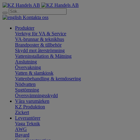
Kontakta oss
Produkter
Verktyg för VA & Service
VA-brunnar & teknikhus
Brandposter & tillbehör
Skydd mot återströmning
Vatteninstallation & Mätning
Anslutning
Övervakning
Vatten & slamkiosk
Vattenbehandling & kemdosering
Nödvatten
Sugtömning
Översvämningsskydd
Våra varumärken
KZ Produktion
Zickert
Leverantörer
Vaga Teknik
AWG
Bayard