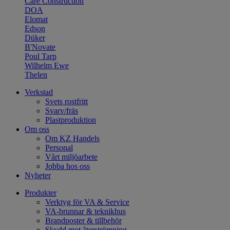
Care Construction
DOA
Elomat
Edson
Düker
B'Novate
Poul Tarp
Wilhelm Ewe
Thelen
Verkstad
Svets rostfritt
Svarv/fräs
Plastproduktion
Om oss
Om KZ Handels
Personal
Vårt miljöarbete
Jobba hos oss
Nyheter
Produkter
Verktyg för VA & Service
VA-brunnar & teknikhus
Brandposter & tillbehör
Skydd mot återströmning