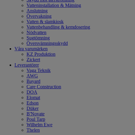
Vatteninstallation & Mätning
Anslutning
Övervakning
Vatten & slamkiosk
Vattenbehandling & kemdosering
Nödvatten
Sugtömning
Översvämningsskydd
Våra varumärken
KZ Produktion
Zickert
Leverantörer
Vaga Teknik
AWG
Bayard
Care Construction
DOA
Elomat
Edson
Düker
B'Novate
Poul Tarp
Wilhelm Ewe
Thelen