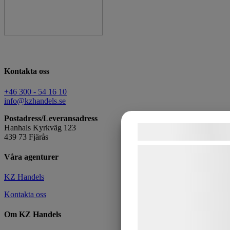
Kontakta oss
+46 300 - 54 16 10
info@kzhandels.se
Postadress/
Leveransadress
Hanhals Kyrkväg 123
Samtykke til c
439 73 Fjärås
Vi og vores samarbejds
Våra agenturer
teknologier, herunder co
KZ Handels
indsamle oplysninger om 
formål, herunder: Tilpa
Kontakta oss
bedre brugeroplevelse, f
Om KZ Handels
statistik og marketing.