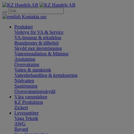
Kontakta oss
Produkter
Verktyg för VA & Service
VA-brunnar & teknikhus
Brandposter & tillbehör
Skydd mot återströmning
Vatteninstallation & Mätning
Anslutning
Övervakning
Vatten & slamkiosk
Vattenbehandling & kemdosering
Nödvatten
Sugtömning
Översvämningsskydd
Våra varumärken
KZ Produktion
Zickert
Leverantörer
Vaga Teknik
AWG
Bayard