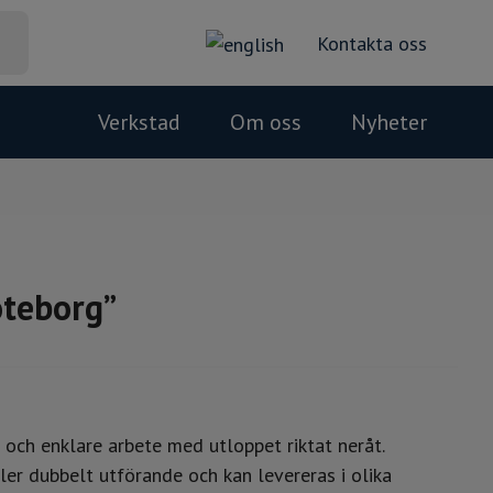
Kontakta oss
Verkstad
Om oss
Nyheter
Svets rostfritt
Om KZ Handels
Svarv/fräs
Personal
öteborg”
Plastproduktion
Vårt miljöarbete
Jobba hos oss
 och enklare arbete med utloppet riktat neråt.
ller dubbelt utförande och kan levereras i olika