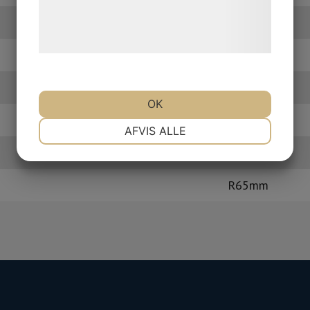
Læs mere om vores brug af cookies og
Anslutning
behandling af persondata på vores
hjemmeside.
R50mm
R65mm
OK
R50mm
NØDVENDIGE
PRÆFERENCER
AFVIS ALLE
R65mm
MARKETING
STATISTIK
R65mm