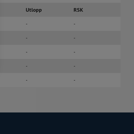
Utlopp
RSK
-
-
-
-
-
-
-
-
-
-