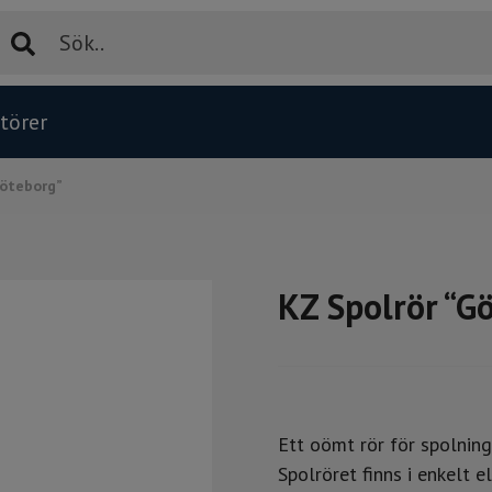
törer
Göteborg”
Övervakning
Edson
Vatten & slamkiosk
Düker
KZ Spolrör “G
Vattenbehandling & kemdosering
B'Novate
Nödvatten
Poul Tarp
Sugtömning
Wilhelm Ewe
Ett oömt rör för spolning
Spolröret finns i enkelt e
Översvämningsskydd
Thelen