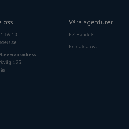
 oss
Våra agenturer
54 16 10
KZ Handels
dels.se
Kontakta oss
/
Leveransadress
rkväg 123
rås