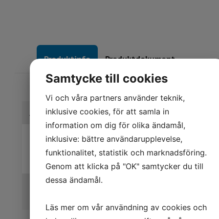
Produktinfo
Produktdokument
Samtycke till cookies
Vi och våra partners använder teknik,
inklusive cookies, för att samla in
Art.nr
Benämning
Diameter
information om dig för olika ändamål,
KZ
inklusive: bättre användarupplevelse,
600-
NEDSTBR
nedstigningsbrunn
-
funktionalitet, statistik och marknadsföring.
2500mm
med alulucka
Genom att klicka på "OK" samtycker du till
dessa ändamål.
Vattentät PE-
-
-
-
lucka tillval
Läs mer om vår användning av cookies och