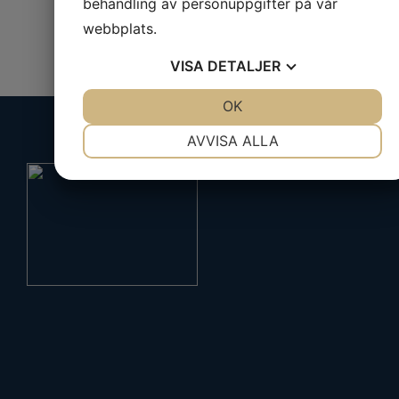
behandling av personuppgifter på vår
webbplats.
VISA
DETALJER
JA
NEJ
OK
JA
NEJ
NÖDVÄNDIG
INSTÄLLNINGAR
AVVISA ALLA
JA
NEJ
JA
NEJ
MARKNADSFÖRING
STATISTIK