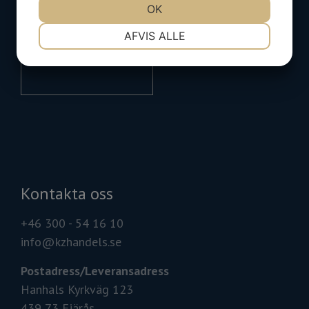
OK
NØDVENDIGE
PRÆFERENCER
AFVIS ALLE
MARKETING
STATISTIK
Kontakta oss
+46 300 - 54 16 10
info@kzhandels.se
Postadress/
Leveransadress
Hanhals Kyrkväg 123
439 73 Fjärås